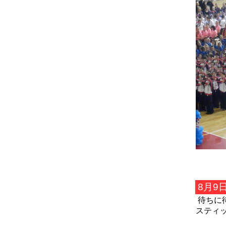
8月9
待ちに
スティ