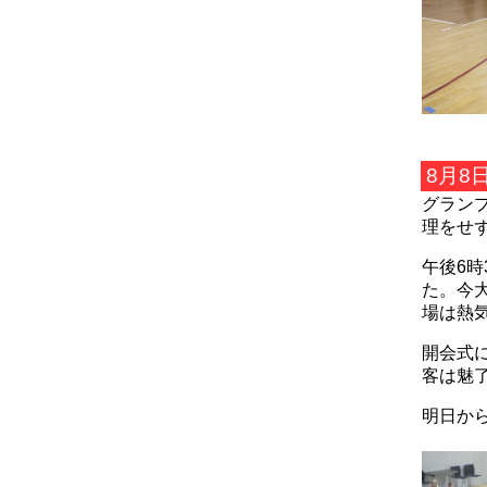
8月8
グラン
理をせ
午後6時
た。今
場は熱
開会式
客は魅
明日か