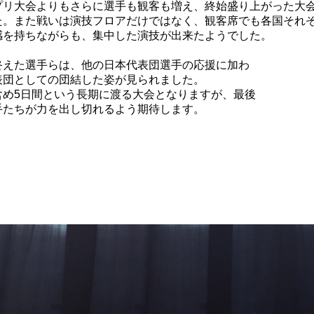
プリ大会よりもさらに選手も観客も増え、終始盛り上がった大
た。また戦いは演技フロアだけではなく、観客席でも各国それ
感を持ちながらも、集中した演技が出来たようでした。
終えた選手らは、他の日本代表団選手の応援に加わ
表団としての団結した姿が見られました。
含め5日間という長期に渡る大会となりますが、最後
手たちが力を出し切れるよう期待します。