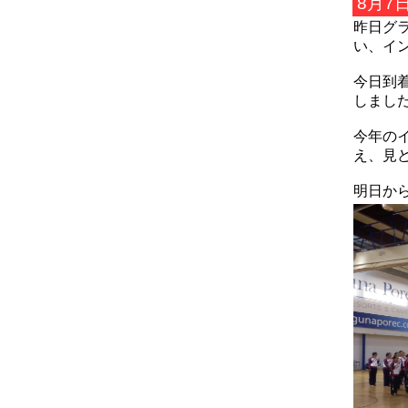
8月7
昨日グ
い、イ
今日到
しまし
今年の
え、見
明日か