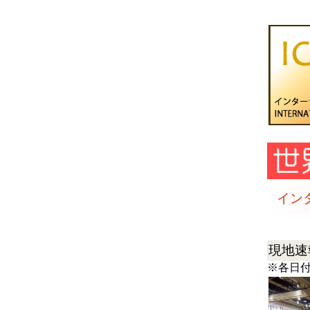
イン
現地速
※各日