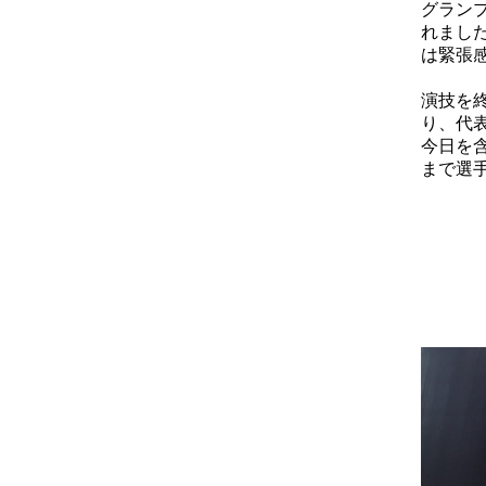
グラン
れまし
は緊張
演技を
り、代
今日を
まで選