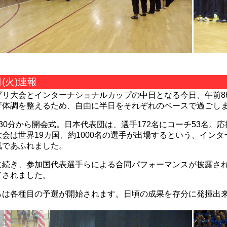
日(火)速報
プリ大会とインターナショナルカップの中日となる今日、午前8
ず体調を整えるため、自由に半日をそれぞれのペースで過ごし
30分から開会式。日本代表団は、選手172名にコーチ53名。
大会は世界19カ国、約1000名の選手が出場するという、イン
気であふれました。
に続き、参加国代表選手らによる合同パフォーマンスが披露さ
了されました。
らは各種目の予選が開始されます。日頃の成果を存分に発揮出