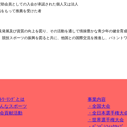
賛助会員としての入会が承認された
個人又は法人
議をもって推薦を受けた者
及発展及び資質の向上を図り、その活動を
通して情操豊かな
青少年の健全育
、競技スポーツの振興を図ると共に、他国との
国際交流を推進し、
バトント
ﾝﾄﾜｰﾘﾝｸﾞとは
事業内容
んなスポーツ
・全国大会
会貢献活動
・全日本選手権大
・世界選手権大会
・ﾊﾟﾝﾊﾟｼﾌｨｯｸｶｯﾌﾟ