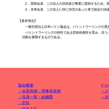
２．賛助会員 この法人の目的及び事業に賛助するため、
３．名誉会員 この法人に特に功労のあった者で総会の決
【基本理念】
一般社団法人日本バトン協会は、バトントワーリングの普
バトントワーリングの特性である芸術的感性を育み、且つ
活動を展開する
ものである。
協会概要
ﾊﾞﾄ
・会長挨拶・理事長挨拶
・ど
・役員一覧・組織図
・
社
・定款
・ＷＢＴＦ