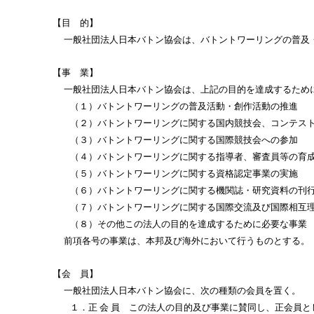
【目 的】
一般社団法人日本バトン協会は、バトントワーリングの普及
【事 業】
一般社団法人日本バトン協会
は、上記の目的を達成するため
（１）バトントワーリングの普及活動・創作活動の推進
（２）バトントワーリングに関する国内競技会、コンテス
（３）バトントワーリングに関する国際競技会への参加
（４）バトントワーリングに関する指導者、審査員等の育
（５）バトントワーリングに関する資格認定事業の実施
（６）バトントワーリングに関する機関誌・研究資料の刊
（７）バトントワーリングに関する国際交流及び国際相互
（８）その他この法人の目的を達成するために必要な事業
前項各号の事業は、本邦及び海外において行うものとする。
【会 員】
一般社団法人日本バトン協会
に、次の種類の会員を置く。
１．正 会 員 この法人
の目的及び事業に賛同し、正会員と