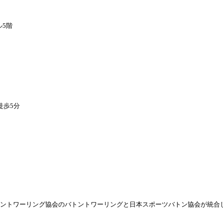
ル5階
徒歩5分
バトントワーリング協会のバトントワー
リングと日本スポーツバトン協会が統合