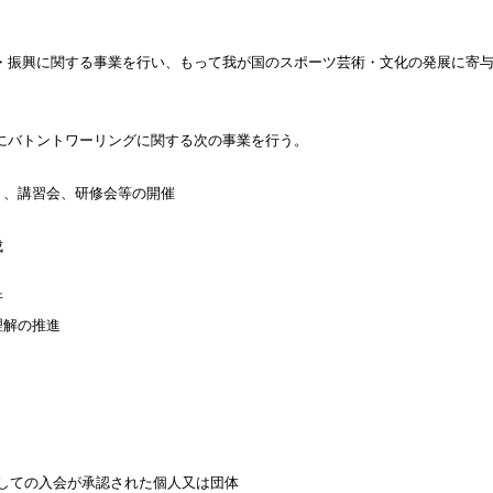
・振興に関する事業を
行い、もって
我が国
のスポーツ芸術・文化の発展に寄
にバトントワーリングに関する次の
事業を行う。
ト、講習会、研修会等の開催
成
行
理解の推進
しての入会が承認された
個人又は
団体