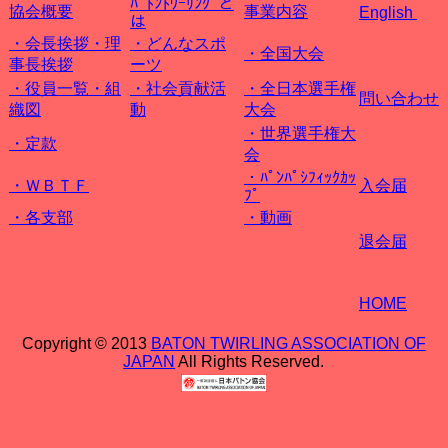
ﾊﾞﾄﾝﾄﾜｰﾘﾝｸﾞと
協会概要
事業内容
English
は
・会長挨拶・理
・どんなスポ
・全国大会
事長挨拶
ーツ
・役員一覧・組
・
社会貢献活
・全日本選手権
問い合わせ
織図
動
大会
・世界選手権大
・定款
会
・ﾊﾟﾝﾊﾟｼﾌｨｯｸｶｯ
・ＷＢＴＦ
入会届
ﾌﾟ
・各支部
・動画
退会届
HOME
Copyright © 2013
BATON TWIRLING ASSOCIATION OF
JAPAN
All Rights Reserved.