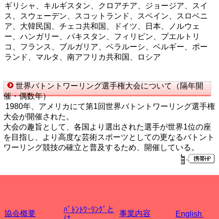
ギリシャ、キルギスタン、クロアチア、ジョージア、スイ
ス、スウェーデン、スコットランド、スペイン、スロベニ
ア、大韓民国、チェコ共和国、ドイツ、日本、ノルウェ
ー、ハンガリー、パキスタン、フィリピン、プエルトリ
コ、フランス、ブルガリア、ベラルーシ、ベルギー、ポー
ランド、マルタ、南アフリカ共和国、ロシア
世界バトントワーリング選手権大会について
（隔年開
催・偶数年）
1980年、アメリカにて第1回世界バトントワーリング選手権
大会が開催された。
大会の趣旨として、各国より選出された選手が世界1位の座
を目指し、より高度な芸術スポーツとしての更なるバトント
ワーリング競技の確立と普及するため、開催している。
ﾊﾞﾄﾝﾄﾜｰﾘﾝｸﾞと
協会概要
事業内容
English
は