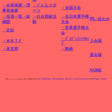
・会長挨拶・理
・どんなスポ
・全国大会
事長挨拶
ーツ
・役員一覧・組
・
社会貢献活
・全日本選手権
問い合わせ
織図
動
大会
・世界選手権大
・定款
会
・ﾊﾟﾝﾊﾟｼﾌｨｯｸｶｯ
・ＷＢＴＦ
入会届
ﾌﾟ
・各支部
・動画
退会届
HOME
Copyright © 2013
BATON TWIRLING ASSOCIATION OF
JAPAN
All Rights Reserved.